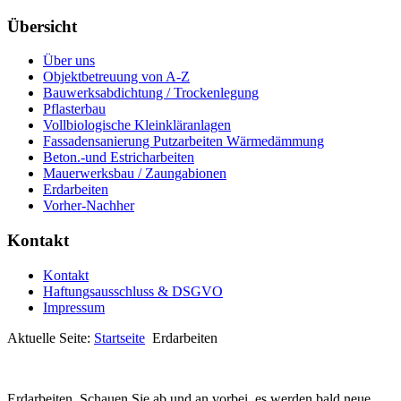
Übersicht
Über uns
Objektbetreuung von A-Z
Bauwerksabdichtung / Trockenlegung
Pflasterbau
Vollbiologische Kleinkläranlagen
Fassadensanierung Putzarbeiten Wärmedämmung
Beton.-und Estricharbeiten
Mauerwerksbau / Zaungabionen
Erdarbeiten
Vorher-Nachher
Kontakt
Kontakt
Haftungsausschluss & DSGVO
Impressum
Aktuelle Seite:
Startseite
Erdarbeiten
Erdarbeiten. Schauen Sie ab und an vorbei, es werden bald neue